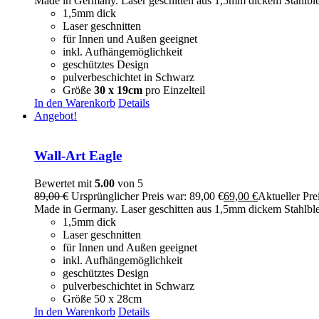
Made in Germany. Laser geschitten aus 1,5mm dickem Stahlblech u
1,5mm dick
Laser geschnitten
für Innen und Außen geeignet
inkl. Aufhängemöglichkeit
geschütztes Design
pulverbeschichtet in Schwarz
Größe
30 x 19cm
pro Einzelteil
In den Warenkorb
Details
Angebot!
Wall-Art Eagle
Bewertet mit
5.00
von 5
89,00
€
Ursprünglicher Preis war: 89,00 €
69,00
€
Aktueller Prei
Made in Germany. Laser geschitten aus 1,5mm dickem Stahlblech u
1,5mm dick
Laser geschnitten
für Innen und Außen geeignet
inkl. Aufhängemöglichkeit
geschütztes Design
pulverbeschichtet in Schwarz
Größe 50 x 28cm
In den Warenkorb
Details