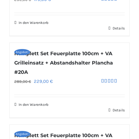
Bewertet
Preis
Preis
mit
4.96
von 5
war:
ist:
In den Warenkorb
239,00 €
179,00 €.
Details
Angebot!
Komplett Set Feuerplatte 100cm + VA
Grilleinsatz + Abstandshalter Plancha
#20A
Ursprünglicher
Aktueller
229,00
€
289,00
€
Bewertet
Preis
Preis
mit
5.00
von 5
war:
ist:
In den Warenkorb
289,00 €
229,00 €.
Details
Angebot!
Komplett Set Feuerplatte 100cm + VA