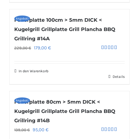
Angebot!
Feuerplatte 100cm > 5mm DICK <
Kugelgrill Grillplatte Grill Plancha BBQ
Grillring #14A
Ursprünglicher
Aktueller
179,00
€
229,00
€
Bewertet
Preis
Preis
mit
5.00
von 5
war:
ist:
In den Warenkorb
229,00 €
179,00 €.
Details
Angebot!
Feuerplatte 80cm > 5mm DICK <
Kugelgrill Grillplatte Grill Plancha BBQ
Grillring #14B
Ursprünglicher
Aktueller
95,00
€
139,00
€
Bewertet
Preis
Preis