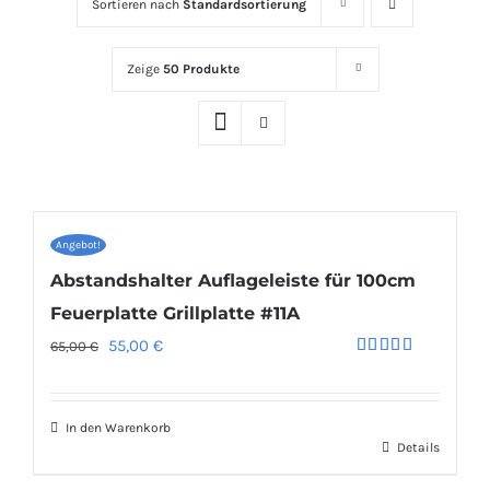
Sortieren nach
Standardsortierung
Zeige
50 Produkte
Angebot!
Abstandshalter Auflageleiste für 100cm
Feuerplatte Grillplatte #11A
Ursprünglicher
Aktueller
55,00
€
65,00
€
Bewertet
Preis
Preis
mit
5.00
von 5
war:
ist:
In den Warenkorb
65,00 €
55,00 €.
Details