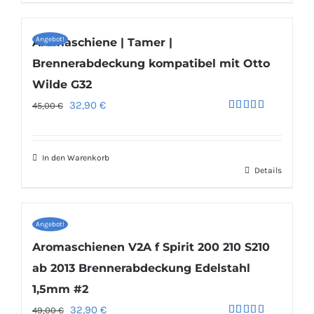
Angebot!
Aromaschiene | Tamer |
Brennerabdeckung kompatibel mit Otto
Wilde G32
Ursprünglicher
Aktueller
32,90
€
45,00
€
Bewertet
Preis
Preis
mit
5.00
von 5
war:
ist:
In den Warenkorb
45,00 €
32,90 €.
Details
Angebot!
Aromaschienen V2A f Spirit 200 210 S210
ab 2013 Brennerabdeckung Edelstahl
1,5mm #2
Ursprünglicher
Aktueller
32,90
€
49,00
€