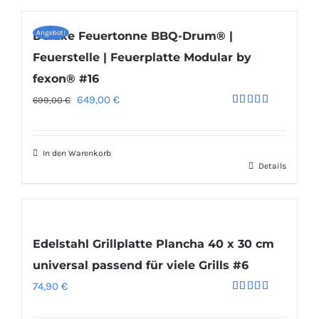
Angebot!
Deluxe Feuertonne BBQ-Drum® |
Feuerstelle | Feuerplatte Modular by
fexon® #16
Ursprünglicher
Aktueller
649,00
€
699,00
€
Bewertet
Preis
Preis
mit
4.83
von 5
war:
ist:
In den Warenkorb
699,00 €
649,00 €.
Details
Edelstahl Grillplatte Plancha 40 x 30 cm
universal passend für viele Grills #6
74,90
€
Bewertet
mit
5.00