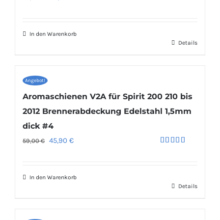
Bewertet
Preis
Preis
mit
4.94
von 5
war:
ist:
In den Warenkorb
49,00 €
32,90 €.
Details
Angebot!
Aromaschienen V2A für Spirit 200 210 bis
2012 Brennerabdeckung Edelstahl 1,5mm
dick #4
Ursprünglicher
Aktueller
45,90
€
59,00
€
Bewertet
Preis
Preis
mit
5.00
von 5
war:
ist:
In den Warenkorb
59,00 €
45,90 €.
Details