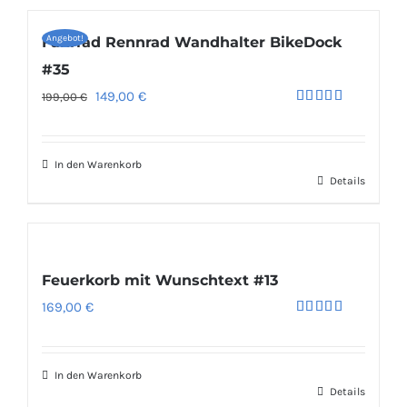
Angebot!
Fahrrad Rennrad Wandhalter BikeDock
#35
Ursprünglicher
Aktueller
149,00
€
199,00
€
Bewertet
Preis
Preis
mit
5.00
von 5
war:
ist:
In den Warenkorb
199,00 €
149,00 €.
Details
Feuerkorb mit Wunschtext #13
169,00
€
Bewertet
mit
5.00
von 5
In den Warenkorb
Details