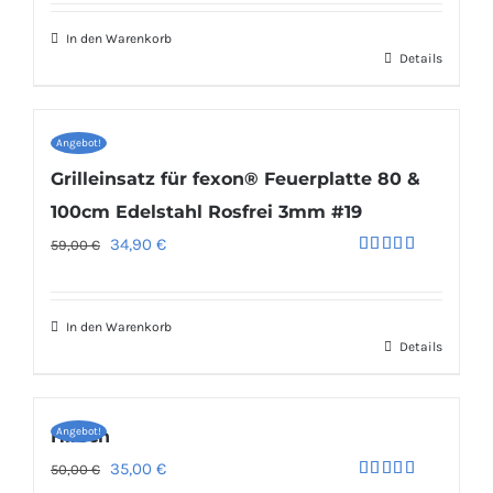
von 5
war:
ist:
In den Warenkorb
1.299,00 €
999,00 €.
Details
Angebot!
Grilleinsatz für fexon® Feuerplatte 80 &
100cm Edelstahl Rosfrei 3mm #19
Ursprünglicher
Aktueller
34,90
€
59,00
€
Bewertet
Preis
Preis
mit
5.00
von 5
war:
ist:
In den Warenkorb
59,00 €
34,90 €.
Details
Angebot!
Hirsch
Ursprünglicher
Aktueller
35,00
€
50,00
€
Bewertet