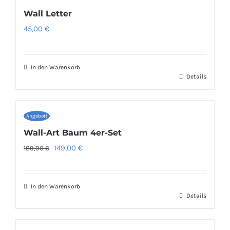
Wall Letter
45,00
€
In den Warenkorb
Details
Angebot!
Wall-Art Baum 4er-Set
Ursprünglicher
Aktueller
149,00
€
189,00
€
Preis
Preis
war:
ist:
In den Warenkorb
189,00 €
149,00 €.
Details