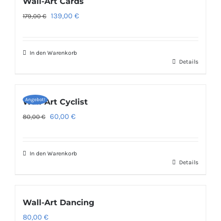
Wall-Art Cards
Ursprünglicher
Aktueller
139,00
€
179,00
€
Preis
Preis
war:
ist:
In den Warenkorb
179,00 €
139,00 €.
Details
Angebot!
Wall-Art Cyclist
Ursprünglicher
Aktueller
60,00
€
80,00
€
Preis
Preis
war:
ist:
In den Warenkorb
80,00 €
60,00 €.
Details
Wall-Art Dancing
80,00
€