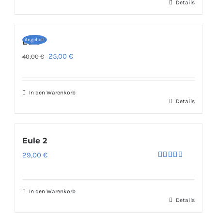
Details
Angebot!
Eule
Ursprünglicher
Aktueller
25,00
€
40,00
€
Preis
Preis
war:
ist:
In den Warenkorb
40,00 €
25,00 €.
Details
Eule 2
29,00
€
Bewertet
mit
5.00
von 5
In den Warenkorb
Details