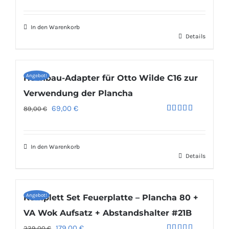
Preis
Preis
mit
5.00
von 5
war:
ist:
In den Warenkorb
50,00 €
35,00 €.
Details
Angebot!
Hochbau-Adapter für Otto Wilde C16 zur
Verwendung der Plancha
Ursprünglicher
Aktueller
69,00
€
89,00
€
Bewertet
Preis
Preis
mit
4.94
von 5
war:
ist:
In den Warenkorb
89,00 €
69,00 €.
Details
Angebot!
Komplett Set Feuerplatte – Plancha 80 +
VA Wok Aufsatz + Abstandshalter #21B
Ursprünglicher
Aktueller
179,00
€
239,00
€