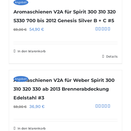
Angebot!
Aromaschienen V2A für Spirit 300 310 320
S330 700 bis 2012 Genesis Silver B + C #5
Ursprünglicher
Aktueller
54,90
€
69,00
€
Bewertet
Preis
Preis
mit
4.80
von 5
war:
ist:
In den Warenkorb
69,00 €
54,90 €.
Details
Angebot!
Aromaschienen V2A für Weber Spirit 300
310 320 330 ab 2013 Brennerabdeckung
Edelstahl #3
Ursprünglicher
Aktueller
36,90
€
59,00
€
Bewertet
Preis
Preis
mit
4.92
von 5
war:
ist:
In den Warenkorb
59,00 €
36,90 €.