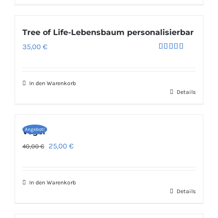
Tree of Life-Lebensbaum personalisierbar
35,00
€
Bewertet
mit
4.50
von 5
In den Warenkorb
Details
Angebot!
Vogel
Ursprünglicher
Aktueller
25,00
€
40,00
€
Preis
Preis
war:
ist:
In den Warenkorb
40,00 €
25,00 €.
Details