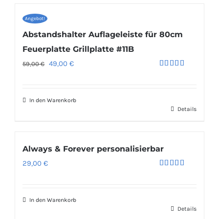
Angebot!
Abstandshalter Auflageleiste für 80cm
Feuerplatte Grillplatte #11B
Ursprünglicher
Aktueller
49,00
€
59,00
€
Bewertet
Preis
Preis
mit
4.50
von 5
war:
ist:
In den Warenkorb
59,00 €
49,00 €.
Details
Always & Forever personalisierbar
29,00
€
Bewertet
mit
5.00
von 5
In den Warenkorb
Details