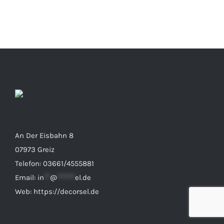
An Der Eisbahn 8
07973 Greiz
Telefon: 03661/4555881
Email:
in
**
@
******
el.de
Web: https://decorsel.de