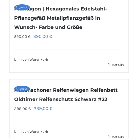
Angebot!
Plantagon | Hexagonales Edelstahl-
Pflanzgefäß Metallpflanzgefäß in
Wunsch- Farbe und Größe
Ursprünglicher
Aktueller
390,00
€
590,00
€
Preis
Preis
war:
ist:
In den Warenkorb
590,00 €
390,00 €.
Details
Angebot!
Reifenschoner Reifenwiegen Reifenbett
Oldtimer Reifenschutz Schwarz #22
Ursprünglicher
Aktueller
239,00
€
299,00
€
Preis
Preis
war:
ist:
In den Warenkorb
299,00 €
239,00 €.
Details