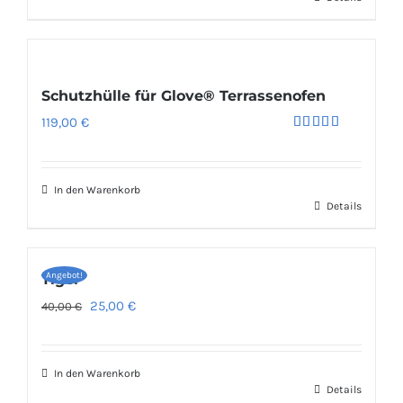
Schutzhülle für Glove® Terrassenofen
119,00
€
Bewertet
mit
5.00
von 5
In den Warenkorb
Details
Angebot!
Tiger
Ursprünglicher
Aktueller
25,00
€
40,00
€
Preis
Preis
war:
ist:
In den Warenkorb
40,00 €
25,00 €.
Details