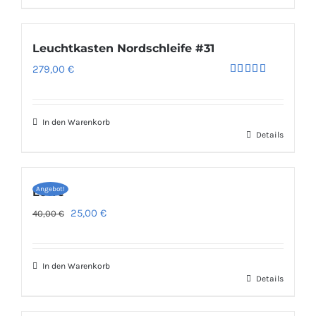
Leuchtkasten Nordschleife #31
279,00
€
Bewertet
mit
5.00
von 5
In den Warenkorb
Details
Angebot!
Löwe
Ursprünglicher
Aktueller
25,00
€
40,00
€
Preis
Preis
war:
ist:
In den Warenkorb
40,00 €
25,00 €.
Details