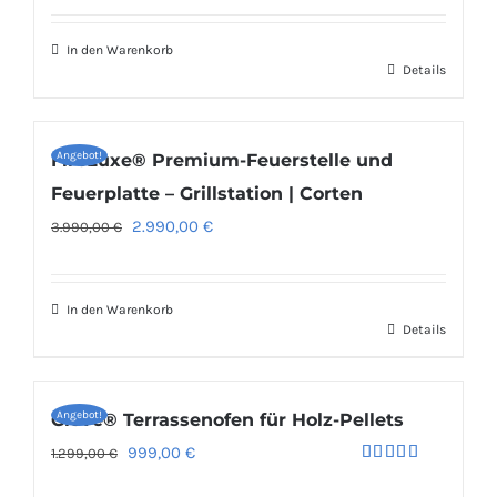
mit
5.00
von 5
war:
ist:
In den Warenkorb
139,00 €
95,00 €.
Details
Angebot!
FireLuxe® Premium-Feuerstelle und
Feuerplatte – Grillstation | Corten
Ursprünglicher
Aktueller
2.990,00
€
3.990,00
€
Preis
Preis
war:
ist:
In den Warenkorb
3.990,00 €
2.990,00 €.
Details
Angebot!
Glove® Terrassenofen für Holz-Pellets
Ursprünglicher
Aktueller
999,00
€
1.299,00
€
Bewertet
Preis
Preis
mit
4.94