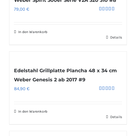
Weber Spirit 300er Serie V2A 320 310 #8
79,00
€
Bewertet
mit
5.00
von 5
In den Warenkorb
Details
Edelstahl Grillplatte Plancha 48 x 34 cm
Weber Genesis 2 ab 2017 #9
84,90
€
Bewertet
mit
4.50
von 5
In den Warenkorb
Details