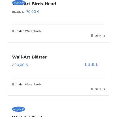
Angebot!
Wall-Art Birds-Head
Ursprünglicher
Aktueller
70,00
€
90,00
€
Preis
Preis
war:
ist:
In den Warenkorb
90,00 €
70,00 €.
Details
Wall-Art Blätter
220,00
€
Bewertet
mit
5.00
von 5
In den Warenkorb
Details
Angebot!