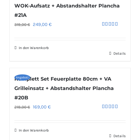
WOK-Aufsatz + Abstandshalter Plancha
#21A
Ursprünglicher
Aktueller
249,00
€
319,00
€
Bewertet
Preis
Preis
mit
5.00
von 5
war:
ist:
In den Warenkorb
319,00 €
249,00 €.
Details
Angebot!
Komplett Set Feuerplatte 80cm + VA
Grilleinsatz + Abstandshalter Plancha
#20B
Ursprünglicher
Aktueller
169,00
€
219,00
€
Bewertet
Preis
Preis
mit
4.96
von 5
war:
ist:
In den Warenkorb
219,00 €
169,00 €.
Details