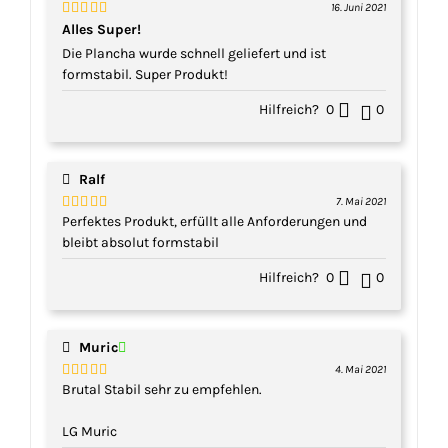
16. Juni 2021
Bewertet
Alles Super!
mit
5
von 5
Die Plancha wurde schnell geliefert und ist
formstabil. Super Produkt!
Hilfreich?
0
0
Ralf
7. Mai 2021
Perfektes Produkt, erfüllt alle Anforderungen und
Bewertet
mit
5
von 5
bleibt absolut formstabil
Hilfreich?
0
0
Muric
4. Mai 2021
Brutal Stabil sehr zu empfehlen.
Bewertet
mit
5
von 5
LG Muric