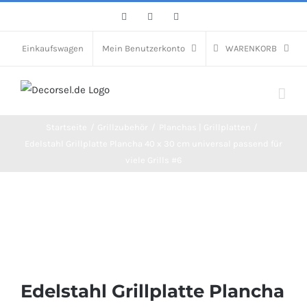
Zum
Facebook
Instagram
Pinterest
Inhalt
springen
Einkaufswagen
Mein Benutzerkonto
WARENKORB
Startseite
Grillzubehör
Planchas | Grillplatten
Edelstahl Grillplatte Plancha 40 x 30 cm universal passend für
viele Grills #6
Edelstahl Grillplatte Plancha