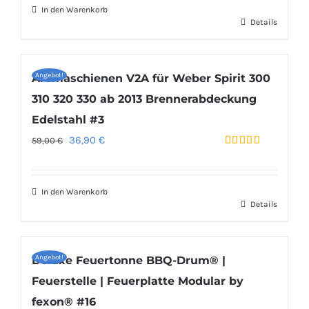
In den Warenkorb
Details
Angebot!
Aromaschienen V2A für Weber Spirit 300
310 320 330 ab 2013 Brennerabdeckung
Edelstahl #3
Ursprünglicher
Aktueller
36,90
€
59,00
€
Bewertet
Preis
Preis
mit
4.92
von 5
war:
ist:
In den Warenkorb
59,00 €
36,90 €.
Details
Angebot!
Deluxe Feuertonne BBQ-Drum® |
Feuerstelle | Feuerplatte Modular by
fexon® #16