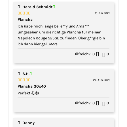
Harald Schmidt
15. Juli 2021
Bewertet
Plancha
mit
5
von 5
Ich habe mich lange bei e**y und Ama***
umgesehen um die richtige Plancha für meinen
Napoleon Rouge 525SE zu finden. Über g**gle bin
ich dann hier gel
...More
Hilfreich?
0
0
S.H.
24. Juni 2021
Bewertet
Plancha 30x40
mit
5
von 5
Perfekt 💪👍
Hilfreich?
0
0
Danny