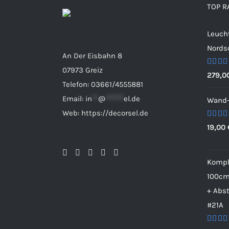
TOP R
Leuch
Nordsc
An Der Eisbahn 8
07973 Greiz
Bewert
279,0
mit
5.
Telefon: 03661/4555881
von 5
Email:
in
**
@
******
el.de
Wand-
Web: https://decorsel.de
Bewert
19,00
mit
5.
von 5
Komple
100cm
+ Abs
#21A