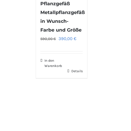
Pflanzgefäß
Metallpflanzgefäß
in Wunsch-
Farbe und Größe
Ursprünglicher
Aktueller
390,00
€
590,00
€
Preis
Preis
war:
ist:
In den
590,00 €
390,00 €.
Warenkorb
Details