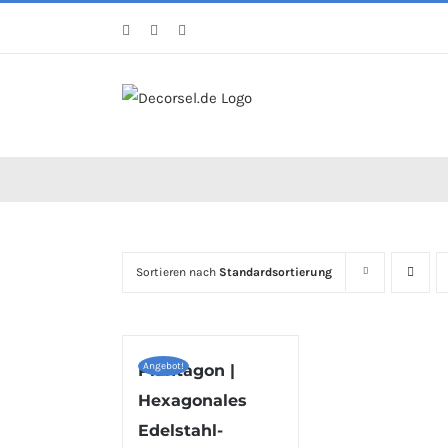
Zum
Facebook
Instagram
Pinterest
Inhalt
springen
Sortieren nach
Standardsortierung
Angebot!
Plantagon |
Hexagonales
Edelstahl-