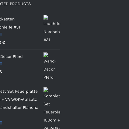
ATED PRODUCTS
tkasten
hleife #31
et
0
€
00
Decor Pferd
et
€
00
tt Set Feuerplatte
 + VA WOK-Aufsatz
tandshalter Plancha