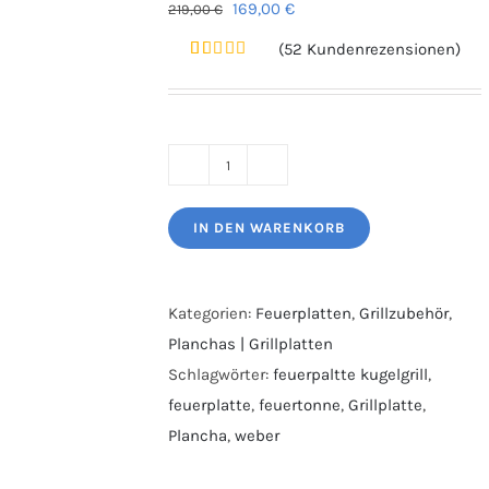
Ursprünglicher
Aktueller
169,00
€
219,00
€
Preis
Preis
(
52
Kundenrezensionen)
war:
ist:
Bewertet
52
mit
4.96
219,00 €
169,00 €.
von 5,
basierend
auf
Kundenbewertungen
Komplett
Set
IN DEN WARENKORB
Feuerplatte
80cm
+
Kategorien:
Feuerplatten
,
Grillzubehör
,
VA
Planchas | Grillplatten
Grilleinsatz
Schlagwörter:
feuerpaltte kugelgrill
,
+
feuerplatte
,
feuertonne
,
Grillplatte
,
Abstandshalter
Plancha
,
weber
Plancha
#20B