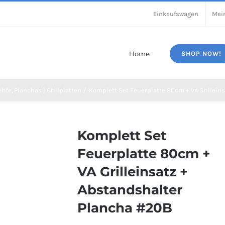
Einkaufswagen
Mei
Home
SHOP NOW!
ehör
Planchas | Grillplatten
Komplett Set Feuerplatte 80cm + VA Grillein
Komplett Set
Feuerplatte 80cm +
VA Grilleinsatz +
Abstandshalter
Plancha #20B