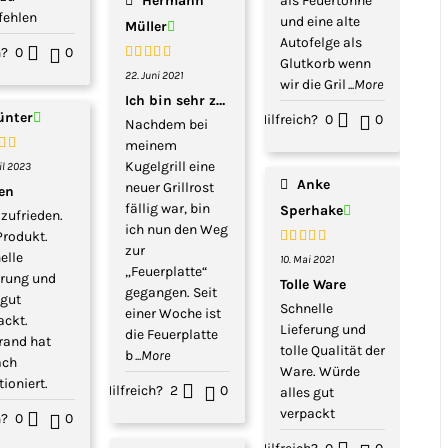
Hermann
als Feuertonne
ehlen
und eine alte
Müller
Autofelge als
h?
0
0
Glutkorb wenn
Bewertet
22. Juni 2021
wir die Gril
...More
mit
5
von 5
Ich bin sehr zufrieden.
ünter
Hilfreich?
0
0
Nachdem bei
meinem
rtet
Kugelgrill eine
ril 2023
5
von 5
Anke
neuer Grillrost
len
fällig war, bin
Sperhake
 zufrieden.
ich nun den Weg
Produkt.
zur
elle
Bewertet
10. Mai 2021
„Feuerplatte“
mit
5
von 5
erung und
Tolle Ware
gegangen. Seit
 gut
Schnelle
einer Woche ist
ackt.
Lieferung und
die Feuerplatte
rand hat
tolle Qualität der
b
...More
ach
Ware. Würde
ioniert.
Hilfreich?
2
0
alles gut
verpackt
h?
0
0