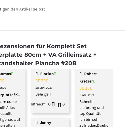
rtigen den Artikel selbst
Rezensionen für
Komplett Set
rplatte 80cm + VA Grilleinsatz +
tandshalter Plancha #20B
homas
Florian
Robert
Kretzer
rtet
Bewertet
i 2023
28. Juni 2021
5
von 5
mit
5
von 5
Sehr geil
Bewertet
rplatte/Kugelgrill
11. Mai 2021
mit
5
von 5
kam super
Schnelle
Hilfreich?
0
0
ll! Alles
Lieferung und
estellt.
top Qualität.
t genau auf
Ich bin sehr
Jenny
en alten
zufrieden.Danke