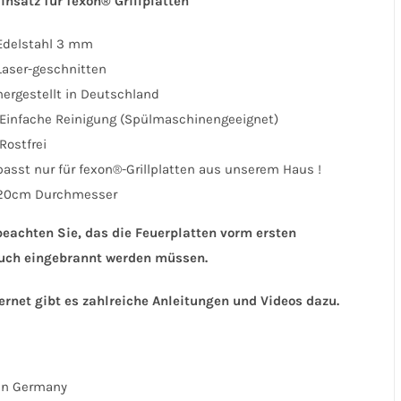
Einsatz für fexon® Grillplatten
Edelstahl 3 mm
Laser-geschnitten
hergestellt in Deutschland
Einfache Reinigung (Spülmaschinengeeignet)
Rostfrei
passt nur für fexon®-Grillplatten aus unserem Haus !
20cm Durchmesser
beachten Sie, das die Feuerplatten vorm ersten
uch eingebrannt werden müssen.
ernet gibt es zahlreiche Anleitungen und Videos dazu.
in Germany