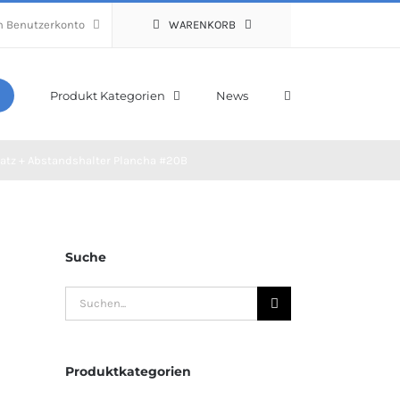
n Benutzerkonto
WARENKORB
Produkt Kategorien
News
satz + Abstandshalter Plancha #20B
Suche
Suche
nach:
Produktkategorien