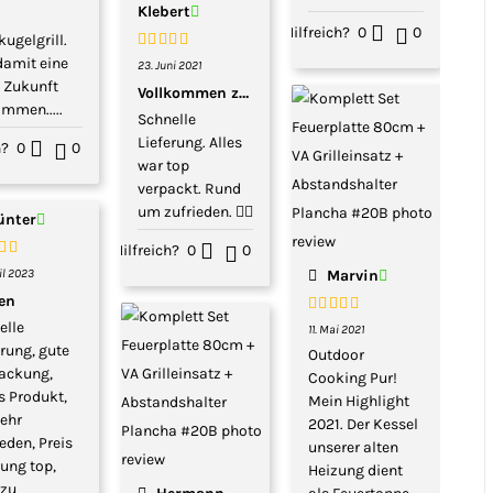
Klebert
Hilfreich?
0
0
kugelgrill.
damit eine
Bewertet
23. Juni 2021
mit
5
von 5
 Zukunft
Vollkommen zufrieden.
mmen.....
Schnelle
Lieferung. Alles
h?
0
0
war top
verpackt. Rund
um zufrieden. 👍🏻
ünter
Hilfreich?
0
0
rtet
ril 2023
Marvin
5
von 5
len
elle
Bewertet
11. Mai 2021
mit
5
von 5
erung, gute
Outdoor
ackung,
Cooking Pur!
es Produkt,
Mein Highlight
sehr
2021. Der Kessel
eden, Preis
unserer alten
tung top,
Heizung dient
 zu