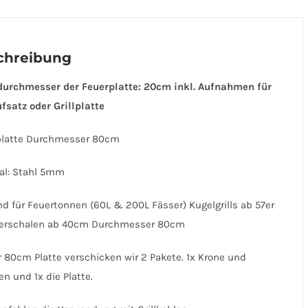
Menge
chreibung
durchmesser der Feuerplatte: 20cm inkl. Aufnahmen für
satz oder Grillplatte
platte Durchmesser 80cm
al: Stahl 5mm
d für Feuertonnen (60L & 200L Fässer) Kugelgrills ab 57er
erschalen ab 40cm Durchmesser 80cm
r 80cm Platte verschicken wir 2 Pakete. 1x Krone und
en und 1x die Platte.