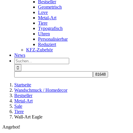
Bestseller
Geometrisch
Love
Metal-Art
Tiere
Typografisch
Uhren
Personalisierbar
Reduziert
KFZ-Zubehör
News
Suche
nach:
Startseite
Wandschmuck / Homedecor
Bestseller
Metal-Art
Sale
Tiere
Wall-Art Eagle
Angebot!