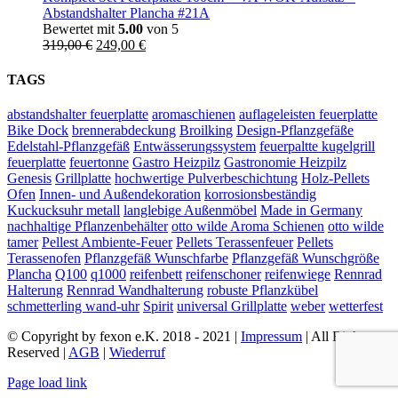
Abstandshalter Plancha #21A
Bewertet mit
5.00
von 5
Ursprünglicher
Aktueller
319,00
€
249,00
€
Preis
Preis
war:
ist:
TAGS
319,00 €
249,00 €.
abstandshalter feuerplatte
aromaschienen
auflageleisten feuerplatte
Bike Dock
brennerabdeckung
Broilking
Design-Pflanzgefäße
Edelstahl-Pflanzgefäß
Entwässerungssystem
feuerpaltte kugelgrill
feuerplatte
feuertonne
Gastro Heizpilz
Gastronomie Heizpilz
Genesis
Grillplatte
hochwertige Pulverbeschichtung
Holz-Pellets
Ofen
Innen- und Außendekoration
korrosionsbeständig
Kuckucksuhr metall
langlebige Außenmöbel
Made in Germany
nachhaltige Pflanzenbehälter
otto wilde Aroma Schienen
otto wilde
tamer
Pellest Ambiente-Feuer
Pellets Terassenfeuer
Pellets
Terassenofen
Pflanzgefäß Wunschfarbe
Pflanzgefäß Wunschgröße
Plancha
Q100
q1000
reifenbett
reifenschoner
reifenwiege
Rennrad
Halterung
Rennrad Wandhalterung
robuste Pflanzkübel
schmetterling wand-uhr
Spirit
universal Grillplatte
weber
wetterfest
© Copyright by fexon e.K. 2018 - 2021 |
Impressum
| All Rights
Reserved |
AGB
|
Wiederruf
Page load link
Nach