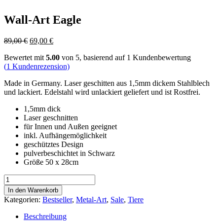
Wall-Art Eagle
Ursprünglicher
Aktueller
89,00
€
69,00
€
Preis
Preis
Bewertet mit
5.00
von 5, basierend auf
1
Kundenbewertung
war:
ist:
(
1
Kundenrezension)
89,00 €
69,00 €.
Made in Germany. Laser geschitten aus 1,5mm dickem Stahlblech
und lackiert. Edelstahl wird unlackiert geliefert und ist Rostfrei.
1,5mm dick
Laser geschnitten
für Innen und Außen geeignet
inkl. Aufhängemöglichkeit
geschütztes Design
pulverbeschichtet in Schwarz
Größe 50 x 28cm
Wall-
Art
In den Warenkorb
Eagle
Kategorien:
Bestseller
,
Metal-Art
,
Sale
,
Tiere
Menge
Beschreibung