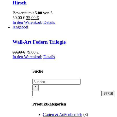
Hirsch
Bewertet mit
5.00
von 5
Ursprünglicher
Aktueller
50,00
€
35,00
€
Preis
Preis
In den Warenkorb
Details
war:
ist:
Angebot!
50,00 €
35,00 €.
Wall-Art Federn Trilogie
Ursprünglicher
Aktueller
99,00
€
79,00
€
Preis
Preis
In den Warenkorb
Details
war:
ist:
99,00 €
79,00 €.
Suche
Suche
nach:
Produktkategorien
Garten & Außenbereich
(3)