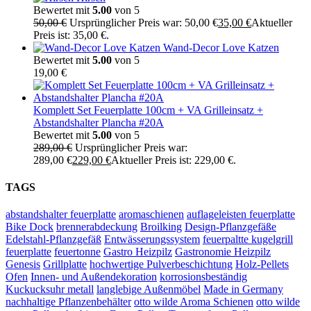
Bewertet mit
5.00
von 5
50,00
€
Ursprünglicher Preis war: 50,00 €
35,00
€
Aktueller
Preis ist: 35,00 €.
Wand-Decor Love Katzen
Bewertet mit
5.00
von 5
19,00
€
Komplett Set Feuerplatte 100cm + VA Grilleinsatz +
Abstandshalter Plancha #20A
Bewertet mit
5.00
von 5
289,00
€
Ursprünglicher Preis war:
289,00 €
229,00
€
Aktueller Preis ist: 229,00 €.
TAGS
abstandshalter feuerplatte
aromaschienen
auflageleisten feuerplatte
Bike Dock
brennerabdeckung
Broilking
Design-Pflanzgefäße
Edelstahl-Pflanzgefäß
Entwässerungssystem
feuerpaltte kugelgrill
feuerplatte
feuertonne
Gastro Heizpilz
Gastronomie Heizpilz
Genesis
Grillplatte
hochwertige Pulverbeschichtung
Holz-Pellets
Ofen
Innen- und Außendekoration
korrosionsbeständig
Kuckucksuhr metall
langlebige Außenmöbel
Made in Germany
nachhaltige Pflanzenbehälter
otto wilde Aroma Schienen
otto wilde