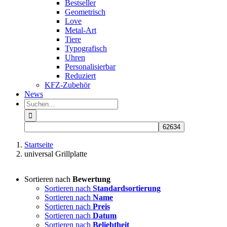
Bestseller
Geometrisch
Love
Metal-Art
Tiere
Typografisch
Uhren
Personalisierbar
Reduziert
KFZ-Zubehör
News
Suche
nach:
Startseite
universal Grillplatte
Sortieren nach
Bewertung
Sortieren nach
Standardsortierung
Sortieren nach
Name
Sortieren nach
Preis
Sortieren nach
Datum
Sortieren nach
Beliebtheit