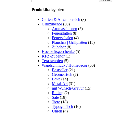
Produktkategorien
Garten & Außenbereich
(3)
Grillzubehör
(30)
Aromaschienen
(5)
Feuerplatten
(8)
Feuerschalen
(4)
Planchas | Grillplatten
(15)
Zubehör
(8)
Hochzeitsgeschenke
(5)
KFZ-Zubehör
(1)
Terassenofen
(5)
Wandschmuck / Homedecor
(50)
Bestseller
(21)
Geometrisch
(7)
Love
(14)
Metal-Art
(31)
mit Wunsch-Gravur
(15)
Racing
(2)
Sale
(18)
Tiere
(18)
Typografisch
(10)
Uhren
(4)