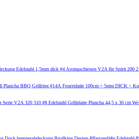
Aromaschienen V2A für Spirit 200 2
Feuerplatte 100cm > 5mm DICK < Kugel
Edelstahl Grillplatte Plancha 44,5 x 30 cm W
ke Dock
brennerabdeckung
Broilking
Design-Pflanzgefäße
Edelstahl-P