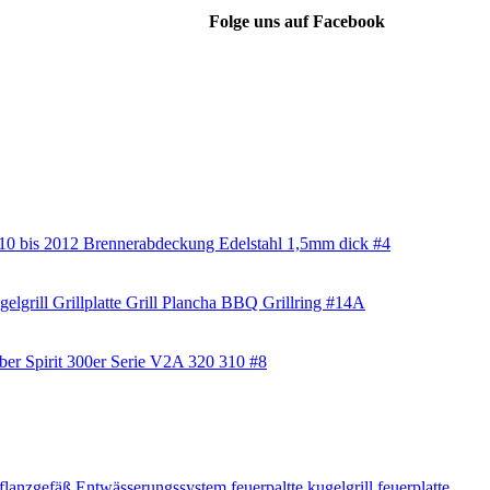
Folge uns auf Facebook
10 bis 2012 Brennerabdeckung Edelstahl 1,5mm dick #4
grill Grillplatte Grill Plancha BBQ Grillring #14A
eber Spirit 300er Serie V2A 320 310 #8
flanzgefäß
Entwässerungssystem
feuerpaltte kugelgrill
feuerplatte