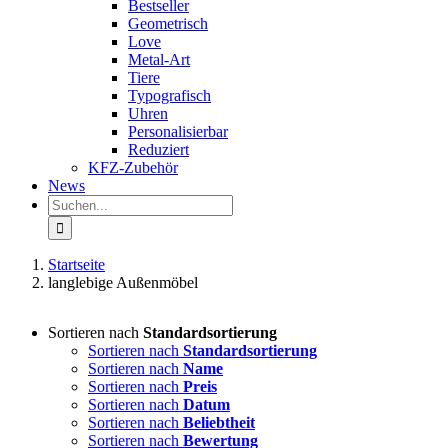
Bestseller
Geometrisch
Love
Metal-Art
Tiere
Typografisch
Uhren
Personalisierbar
Reduziert
KFZ-Zubehör
News
Suche
nach:
Startseite
langlebige Außenmöbel
Sortieren nach
Standardsortierung
Sortieren nach
Standardsortierung
Sortieren nach
Name
Sortieren nach
Preis
Sortieren nach
Datum
Sortieren nach
Beliebtheit
Sortieren nach
Bewertung