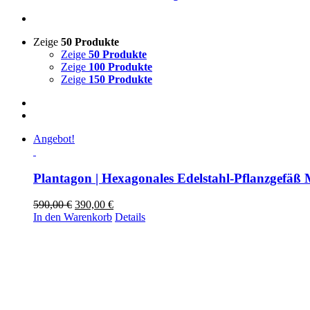
Zeige
50 Produkte
Zeige
50 Produkte
Zeige
100 Produkte
Zeige
150 Produkte
Angebot!
Plantagon | Hexagonales Edelstahl-Pflanzgefäß
Ursprünglicher
Aktueller
590,00
€
390,00
€
Preis
Preis
In den Warenkorb
Details
war:
ist:
590,00 €
390,00 €.