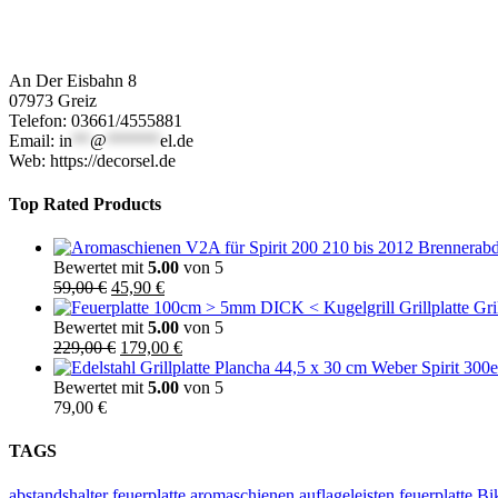
An Der Eisbahn 8
07973 Greiz
Telefon: 03661/4555881
Email:
in
**
@
******
el.de
Web: https://decorsel.de
Top Rated Products
Bewertet mit
5.00
von 5
Ursprünglicher
Aktueller
59,00
€
45,90
€
Preis
Preis
war:
ist:
Bewertet mit
5.00
von 5
59,00 €
Ursprünglicher
45,90 €.
Aktueller
229,00
€
179,00
€
Preis
Preis
war:
ist:
Bewertet mit
5.00
von 5
229,00 €
179,00 €.
79,00
€
TAGS
abstandshalter feuerplatte
aromaschienen
auflageleisten feuerplatte
Bi