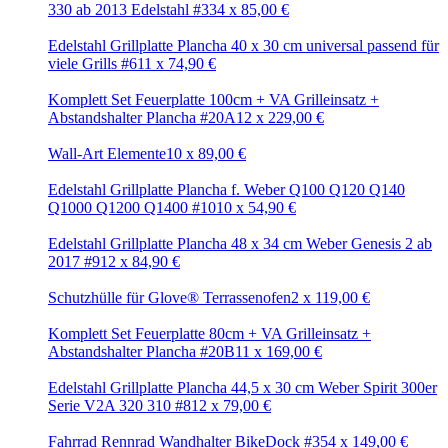
330 ab 2013 Edelstahl #33
4
x
85,00
€
Edelstahl Grillplatte Plancha 40 x 30 cm universal passend für
viele Grills #6
11
x
74,90
€
Komplett Set Feuerplatte 100cm + VA Grilleinsatz +
Abstandshalter Plancha #20A
12
x
229,00
€
Wall-Art Elemente
10
x
89,00
€
Edelstahl Grillplatte Plancha f. Weber Q100 Q120 Q140
Q1000 Q1200 Q1400 #10
10
x
54,90
€
Edelstahl Grillplatte Plancha 48 x 34 cm Weber Genesis 2 ab
2017 #9
12
x
84,90
€
Schutzhülle für Glove® Terrassenofen
2
x
119,00
€
Komplett Set Feuerplatte 80cm + VA Grilleinsatz +
Abstandshalter Plancha #20B
11
x
169,00
€
Edelstahl Grillplatte Plancha 44,5 x 30 cm Weber Spirit 300er
Serie V2A 320 310 #8
12
x
79,00
€
Fahrrad Rennrad Wandhalter BikeDock #35
4
x
149,00
€