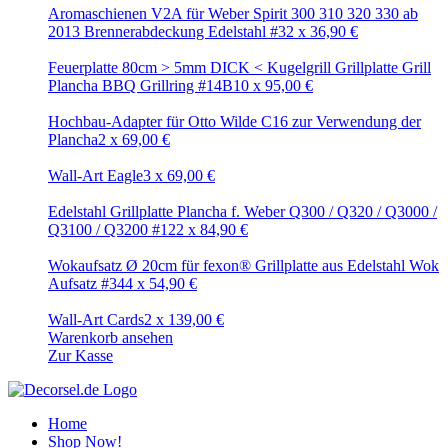
Aromaschienen V2A für Weber Spirit 300 310 320 330 ab
2013 Brennerabdeckung Edelstahl #3
2
x
36,90
€
Feuerplatte 80cm > 5mm DICK < Kugelgrill Grillplatte Grill
Plancha BBQ Grillring #14B
10
x
95,00
€
Hochbau-Adapter für Otto Wilde C16 zur Verwendung der
Plancha
2
x
69,00
€
Wall-Art Eagle
3
x
69,00
€
Edelstahl Grillplatte Plancha f. Weber Q300 / Q320 / Q3000 /
Q3100 / Q3200 #12
2
x
84,90
€
Wokaufsatz Ø 20cm für fexon® Grillplatte aus Edelstahl Wok
Aufsatz #34
4
x
54,90
€
Wall-Art Cards
2
x
139,00
€
Warenkorb ansehen
Zur Kasse
Home
Shop Now!