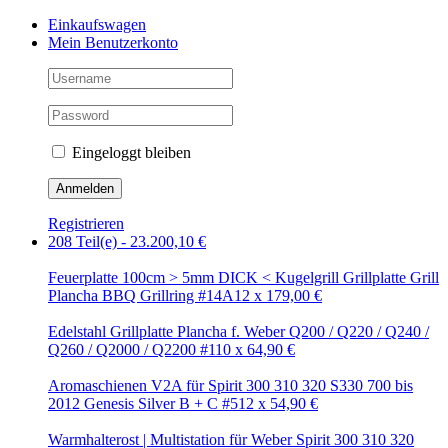
Zum
Facebook
Instagram
Pinterest
Einkaufswagen
Inhalt
Mein Benutzerkonto
springen
Eingeloggt bleiben
Registrieren
208 Teil(e)
-
23.200,10
€
Feuerplatte 100cm > 5mm DICK < Kugelgrill Grillplatte Grill
Plancha BBQ Grillring #14A
12
x
179,00
€
Edelstahl Grillplatte Plancha f. Weber Q200 / Q220 / Q240 /
Q260 / Q2000 / Q2200 #1
10
x
64,90
€
Aromaschienen V2A für Spirit 300 310 320 S330 700 bis
2012 Genesis Silver B + C #5
12
x
54,90
€
Warmhalterost | Multistation für Weber Spirit 300 310 320