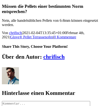
Müssen die Pellets einer bestimmten Norm
entsprechen?
Nein, alle handelsüblichen Pellets von 6-8mm können eingesetzt
werden.
Von
chrifisch
|
2021-02-04T13:35:45+01:00
Februar 4th,
2021
|
Glove® Pellet Terrassenofen
|
0 Kommentare
Share This Story, Choose Your Platform!
Facebook
X
Reddit
LinkedIn
WhatsApp
Tumblr
Pinterest
Über den Autor:
chrifisch
Hinterlasse einen Kommentar
Kommentar