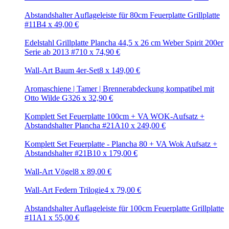
Abstandshalter Auflageleiste für 80cm Feuerplatte Grillplatte
#11B
4
x
49,00
€
Edelstahl Grillplatte Plancha 44,5 x 26 cm Weber Spirit 200er
Serie ab 2013 #7
10
x
74,90
€
Wall-Art Baum 4er-Set
8
x
149,00
€
Aromaschiene | Tamer | Brennerabdeckung kompatibel mit
Otto Wilde G32
6
x
32,90
€
Komplett Set Feuerplatte 100cm + VA WOK-Aufsatz +
Abstandshalter Plancha #21A
10
x
249,00
€
Komplett Set Feuerplatte - Plancha 80 + VA Wok Aufsatz +
Abstandshalter #21B
10
x
179,00
€
Wall-Art Vögel
8
x
89,00
€
Wall-Art Federn Trilogie
4
x
79,00
€
Abstandshalter Auflageleiste für 100cm Feuerplatte Grillplatte
#11A
1
x
55,00
€