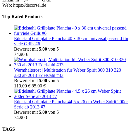
Web: https://decorsel.de
Top Rated Products
Edelstahl Grillplatte Plancha 40 x 30 cm universal passend für
viele Grills #6
Bewertet mit
5.00
von 5
74,90
€
Warmhalterost | Multistation für Weber Spirit 300 310 320
330 ab 2013 Edelstahl #33
Bewertet mit
5.00
von 5
Ursprünglicher
Aktueller
119,00
€
85,00
€
Preis
Preis
war:
ist:
119,00 €
85,00 €.
Edelstahl Grillplatte Plancha 44,5 x 26 cm Weber Spirit 200er
Serie ab 2013 #7
Bewertet mit
5.00
von 5
74,90
€
TAGS