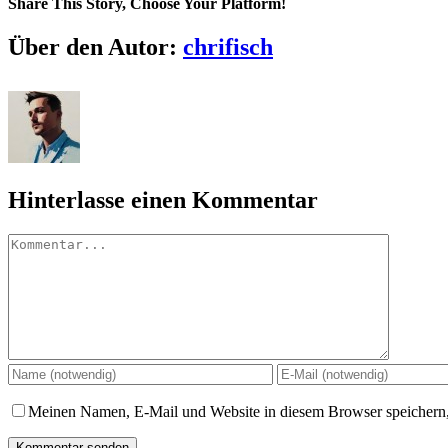
Share This Story, Choose Your Platform!
Facebook
X
Reddit
LinkedIn
WhatsApp
Tumblr
Pinterest
Über den Autor:
chrifisch
Hinterlasse einen Kommentar
Kommentar
Meinen Namen, E-Mail und Website in diesem Browser speichern,