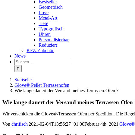
Bestseller
Geometrisch
Love
Metal-Art
Tiere
Typografisch
Uhren
Personalisierbar
Reduziert
KFZ-Zubehör
News
Suche
nach:
Startseite
Glove® Pellet Terrassenofen
Wie lange dauert der Versand meines Terrassen-Ofen ?
Wie lange dauert der Versand meines Terrassen-Ofen 
Wir verschicken die Glove®-Terrassen Ofen per Spedition. Die Regella
Von
chrifisch
|
2021-02-04T13:56:27+01:00
Februar 4th, 2021
|
Glove® 