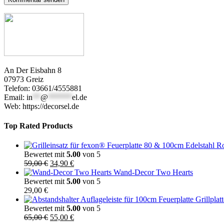
An Der Eisbahn 8
07973 Greiz
Telefon: 03661/4555881
Email:
in
**
@
******
el.de
Web: https://decorsel.de
Top Rated Products
Bewertet mit
5.00
von 5
Ursprünglicher
Aktueller
59,00
€
34,90
€
Preis
Preis
Wand-Decor Two Hearts
war:
ist:
Bewertet mit
5.00
von 5
59,00 €
34,90 €.
29,00
€
Bewertet mit
5.00
von 5
Ursprünglicher
Aktueller
65,00
€
55,00
€