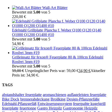
Wall-Art Blätter
Bewertet mit
5.00
von 5
220,00
€
Edelstahl Grillplatte Plancha f. Weber Q100 Q120 Q140
Q1000 Q1200 Q1400 #10
Bewertet mit
5.00
von 5
54,90
€
Grilleinsatz für fexon® Feuerplatte 80 & 100cm Edelstahl
Rosfrei 3mm #19
Bewertet mit
5.00
von 5
59,00
€
Ursprünglicher Preis war: 59,00 €
34,90
€
Aktueller
Preis ist: 34,90 €.
TAGS
abstandshalter feuerplatte
aromaschienen
auflageleisten feuerplatte
Bike Dock
brennerabdeckung
Broilking
Design-Pflanzgefäße
Edelstahl-Pflanzgefäß
Entwässerungssystem
feuerpaltte kugelgrill
feuerplatte
feuertonne
Gastro Heizpilz
Gastronomie Heizpilz