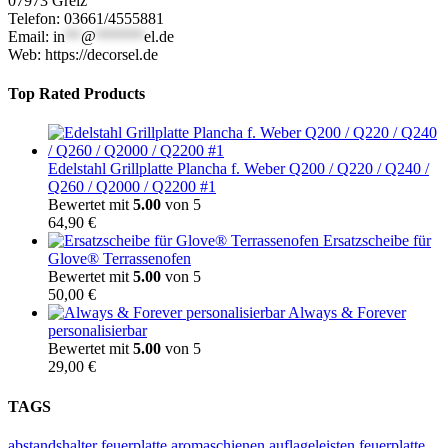
07973 Greiz
Telefon: 03661/4555881
Email:
in
**
@
******
el.de
Web: https://decorsel.de
Top Rated Products
Edelstahl Grillplatte Plancha f. Weber Q200 / Q220 / Q240 /
Q260 / Q2000 / Q2200 #1
Bewertet mit
5.00
von 5
64,90
€
Ersatzscheibe für
Glove® Terrassenofen
Bewertet mit
5.00
von 5
50,00
€
Always & Forever
personalisierbar
Bewertet mit
5.00
von 5
29,00
€
TAGS
abstandshalter feuerplatte
aromaschienen
auflageleisten feuerplatte