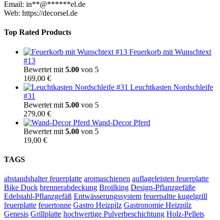
Email:
in
**
@
******
el.de
Web: https://decorsel.de
Top Rated Products
Feuerkorb mit Wunschtext
#13
Bewertet mit
5.00
von 5
169,00
€
Leuchtkasten Nordschleife
#31
Bewertet mit
5.00
von 5
279,00
€
Wand-Decor Pferd
Bewertet mit
5.00
von 5
19,00
€
TAGS
abstandshalter feuerplatte
aromaschienen
auflageleisten feuerplatte
Bike Dock
brennerabdeckung
Broilking
Design-Pflanzgefäße
Edelstahl-Pflanzgefäß
Entwässerungssystem
feuerpaltte kugelgrill
feuerplatte
feuertonne
Gastro Heizpilz
Gastronomie Heizpilz
Genesis
Grillplatte
hochwertige Pulverbeschichtung
Holz-Pellets