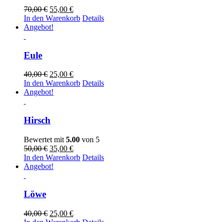
Ursprünglicher
Aktueller
70,00
€
55,00
€
Preis
Preis
In den Warenkorb
Details
war:
ist:
Angebot!
70,00 €
55,00 €.
Eule
Ursprünglicher
Aktueller
40,00
€
25,00
€
Preis
Preis
In den Warenkorb
Details
war:
ist:
Angebot!
40,00 €
25,00 €.
Hirsch
Bewertet mit
5.00
von 5
Ursprünglicher
Aktueller
50,00
€
35,00
€
Preis
Preis
In den Warenkorb
Details
war:
ist:
Angebot!
50,00 €
35,00 €.
Löwe
Ursprünglicher
Aktueller
40,00
€
25,00
€
Preis
Preis