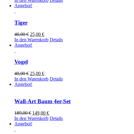
In den Warenkorb
Details
war:
ist:
Angebot!
40,00 €
25,00 €.
Tiger
Ursprünglicher
Aktueller
40,00
€
25,00
€
Preis
Preis
In den Warenkorb
Details
war:
ist:
Angebot!
40,00 €
25,00 €.
Vogel
Ursprünglicher
Aktueller
40,00
€
25,00
€
Preis
Preis
In den Warenkorb
Details
war:
ist:
Angebot!
40,00 €
25,00 €.
Wall-Art Baum 4er-Set
Ursprünglicher
Aktueller
189,00
€
149,00
€
Preis
Preis
In den Warenkorb
Details
war:
ist:
Angebot!
189,00 €
149,00 €.