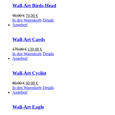
Wall-Art Birds-Head
Ursprünglicher
Aktueller
90,00
€
70,00
€
Preis
Preis
In den Warenkorb
Details
war:
ist:
Angebot!
90,00 €
70,00 €.
Wall-Art Cards
Ursprünglicher
Aktueller
179,00
€
139,00
€
Preis
Preis
In den Warenkorb
Details
war:
ist:
Angebot!
179,00 €
139,00 €.
Wall-Art Cyclist
Ursprünglicher
Aktueller
80,00
€
60,00
€
Preis
Preis
In den Warenkorb
Details
war:
ist:
Angebot!
80,00 €
60,00 €.
Wall-Art Eagle