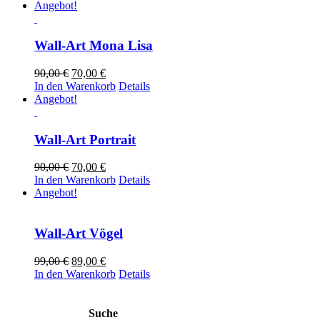
war:
ist:
Angebot!
90,00 €
70,00 €.
Wall-Art Mona Lisa
Ursprünglicher
Aktueller
90,00
€
70,00
€
Preis
Preis
In den Warenkorb
Details
war:
ist:
Angebot!
90,00 €
70,00 €.
Wall-Art Portrait
Ursprünglicher
Aktueller
90,00
€
70,00
€
Preis
Preis
In den Warenkorb
Details
war:
ist:
Angebot!
90,00 €
70,00 €.
Wall-Art Vögel
Ursprünglicher
Aktueller
99,00
€
89,00
€
Preis
Preis
In den Warenkorb
Details
war:
ist:
99,00 €
89,00 €.
Suche