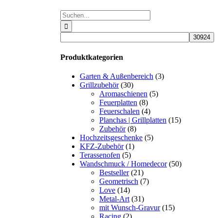
Suche
nach:
Produktkategorien
Garten & Außenbereich
(3)
Grillzubehör
(30)
Aromaschienen
(5)
Feuerplatten
(8)
Feuerschalen
(4)
Planchas | Grillplatten
(15)
Zubehör
(8)
Hochzeitsgeschenke
(5)
KFZ-Zubehör
(1)
Terassenofen
(5)
Wandschmuck / Homedecor
(50)
Bestseller
(21)
Geometrisch
(7)
Love
(14)
Metal-Art
(31)
mit Wunsch-Gravur
(15)
Racing
(2)