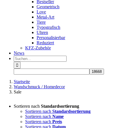
Bestseller
Geometrisch
Love
Metal-Art
Tiere
Typografisch
Uhren
Personalisierbar
Reduziert
KFZ-Zubehör
News
Suche
nach:
Startseite
Wandschmuck / Homedecor
Sale
Sortieren nach
Standardsortierung
Sortieren nach
Standardsortierung
Sortieren nach
Name
Sortieren nach
Preis
Sortieren nach
Datum