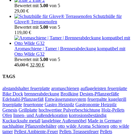
Eule 2
Bewertet mit
5.00
von 5
29,00
€
Schutzhülle für
Glove® Terrassenofen
Bewertet mit
5.00
von 5
119,00
€
Aromaschiene | Tamer | Brennerabdeckung kompatibel mit
Otto Wilde G32
Bewertet mit
5.00
von 5
Ursprünglicher
Aktueller
45,00
€
32,90
€
Preis
Preis
war:
ist:
TAGS
45,00 €
32,90 €.
abstandshalter feuerplatte
aromaschienen
auflageleisten feuerplatte
Bike Dock
brennerabdeckung
Broilking
Design-Pflanzgefäße
Edelstahl-Pflanzgefäß
Entwässerungssystem
feuerpaltte kugelgrill
feuerplatte
feuertonne
Gastro Heizpilz
Gastronomie Heizpilz
Genesis
Grillplatte
hochwertige Pulverbeschichtung
Holz-Pellets
Ofen
Innen- und Außendekoration
korrosionsbeständig
Kuckucksuhr metall
langlebige Außenmöbel
Made in Germany
nachhaltige Pflanzenbehälter
otto wilde Aroma Schienen
otto wilde
tamer
Pellest Ambiente-Feuer
Pellets Terassenfeuer
Pellets