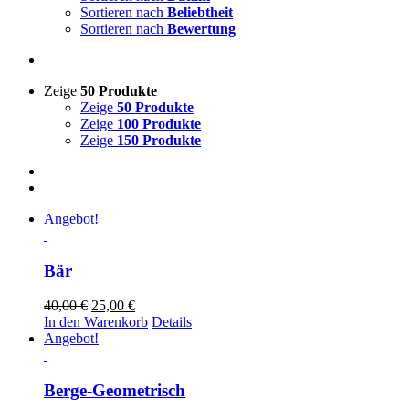
Sortieren nach
Beliebtheit
Sortieren nach
Bewertung
Zeige
50 Produkte
Zeige
50 Produkte
Zeige
100 Produkte
Zeige
150 Produkte
Angebot!
Bär
Ursprünglicher
Aktueller
40,00
€
25,00
€
Preis
Preis
In den Warenkorb
Details
war:
ist:
Angebot!
40,00 €
25,00 €.
Berge-Geometrisch