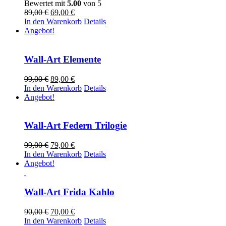
Bewertet mit
5.00
von 5
Ursprünglicher
Aktueller
89,00
€
69,00
€
Preis
Preis
In den Warenkorb
Details
war:
ist:
Angebot!
89,00 €
69,00 €.
Wall-Art Elemente
Ursprünglicher
Aktueller
99,00
€
89,00
€
Preis
Preis
In den Warenkorb
Details
war:
ist:
Angebot!
99,00 €
89,00 €.
Wall-Art Federn Trilogie
Ursprünglicher
Aktueller
99,00
€
79,00
€
Preis
Preis
In den Warenkorb
Details
war:
ist:
Angebot!
99,00 €
79,00 €.
Wall-Art Frida Kahlo
Ursprünglicher
Aktueller
90,00
€
70,00
€
Preis
Preis
In den Warenkorb
Details